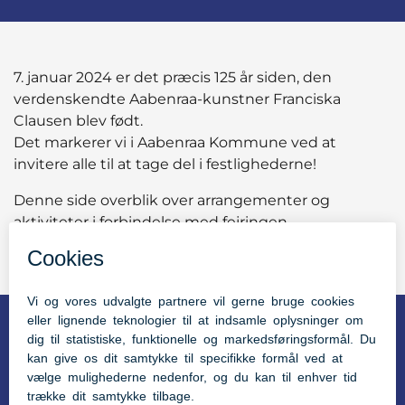
7. januar 2024 er det præcis 125 år siden, den
verdenskendte Aabenraa-kunstner Franciska
Clausen blev født.
Det markerer vi i Aabenraa Kommune ved at
invitere alle til at tage del i festlighederne!
Denne side overblik over arrangementer og
aktiviteter i forbindelse med fejringen.
I kan også tilføje jeres egne relevante
arrangementer til siden. Se hvordan via linket
her
.
Kunstmuseet Brundlund Slot
EN COLLAGE. Franciska Clausen 125 år